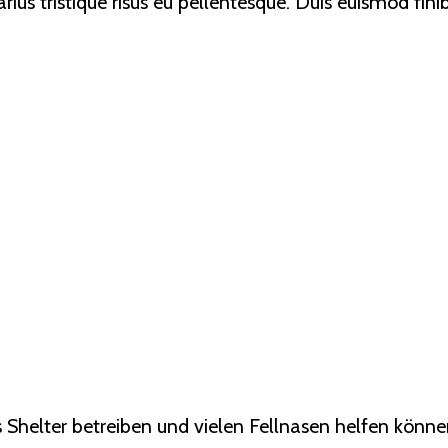
 varius tristique risus eu pellentesque. Duis euismod fi
s Shelter betreiben und vielen Fellnasen helfen könn